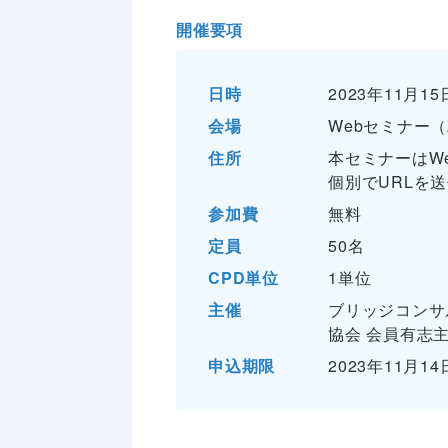
開催要項
日時
2023年11月15
会場
Webセミナー（
住所
本セミナーはW
個別でURLを
参加費
無料
定員
50
名
CPD単位
1
単位
主催
ブリッジコンサ
協会 会員有志
申込期限
2023年11月1