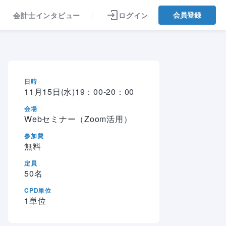
ログイン
会計士インタビュー
会員登録
日時
11月15日(水)
19：00‐20：00
会場
Webセミナー（Zoom活用）
参加費
無料
定員
50
名
CPD単位
1
単位