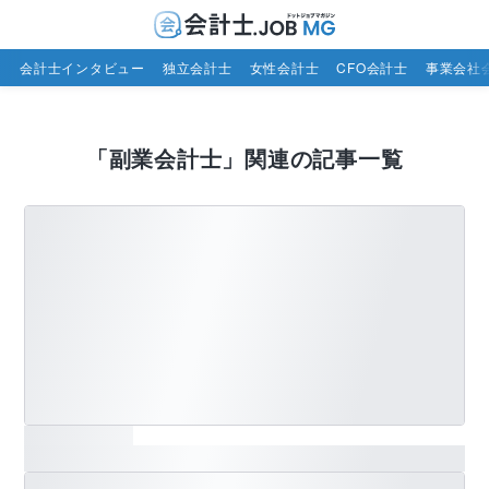
会計士インタビュー
独立会計士
女性会計士
CFO会計士
事業会社
「
副業会計士
」関連の記事一覧