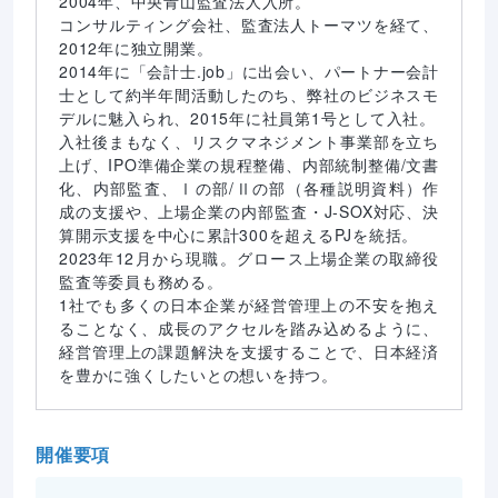
2004年、中央青山監査法人入所。

コンサルティング会社、監査法人トーマツを経て、
2012年に独立開業。

2014年に「会計士.job」に出会い、パートナー会計
士として約半年間活動したのち、弊社のビジネスモ
デルに魅入られ、2015年に社員第1号として入社。

入社後まもなく、リスクマネジメント事業部を立ち
上げ、IPO準備企業の規程整備、内部統制整備/文書
化、内部監査、Ⅰの部/Ⅱの部（各種説明資料）作
成の支援や、上場企業の内部監査・J-SOX対応、決
算開示支援を中心に累計300を超えるPJを統括。

2023年12月から現職。グロース上場企業の取締役
監査等委員も務める。

1社でも多くの日本企業が経営管理上の不安を抱え
ることなく、成長のアクセルを踏み込めるように、
経営管理上の課題解決を支援することで、日本経済
を豊かに強くしたいとの想いを持つ。
開催要項